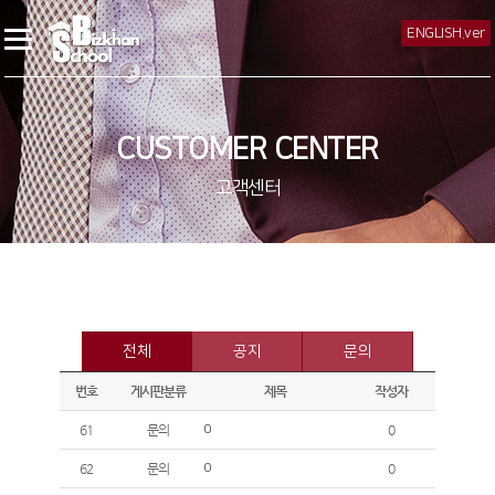
ENGLISH.ver
CUSTOMER CENTER
고객센터
전체
공지
문의
번호
게시판분류
제목
작성자
61
문의
0
0
62
문의
0
0