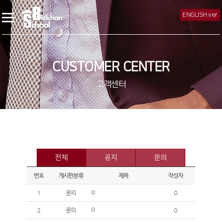
ENGLISH.ver
CUSTOMER CENTER
고객센터
전체
공지
문의
번호
게시판분류
제목
작성자
1
문의
0
0
2
문의
0
0