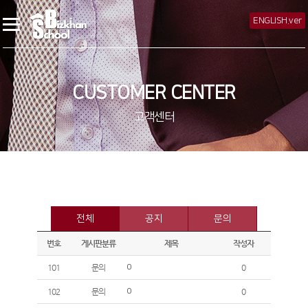
ENGLISH.ver
CUSTOMER CENTER
고객센터
전체
공지
문의
번호
게시판분류
제목
작성자
101
문의
0
0
102
문의
0
0